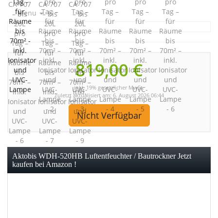
Menu
819,00 €
inkl. 19% gesetzlicher MwSt.
Zuletzt aktualisiert am: 6. August 2026 06:44
Nicht Verfügbar
Aktobis WDH-520HB Luftentfeuchter / Bautrockner Jetzt
kaufen bei Amazon !