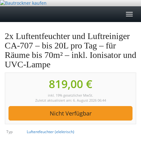
Skip
to
Toggl
main
navig
content
2x Luftentfeuchter und Luftreiniger
CA-707 – bis 20L pro Tag – für
Räume bis 70m² – inkl. Ionisator und
UVC-Lampe
819,00 €
inkl. 19% gesetzlicher MwSt.
Zuletzt aktualisiert am: 6. August 2026 06:44
Nicht Verfügbar
Typ
Luftentfeuchter (elektrisch)