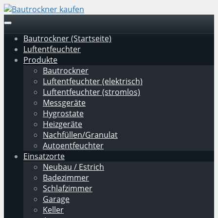
Skip
to
Toggle
main
navigation
Bautrockner (Startseite)
content
Luftentfeuchter
Produkte
Bautrockner
Luftentfeuchter (elektrisch)
Luftentfeuchter (stromlos)
Messgeräte
Hygrostate
Heizgeräte
Nachfüllen/Granulat
Autoentfeuchter
Einsatzorte
Neubau / Estrich
Badezimmer
Schlafzimmer
Garage
Keller