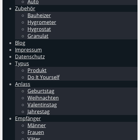
Auto
Zubehör
Bauheizer
Hygrometer
Hygrostat
Granulat
Blog
Impressum
Datenschutz
Typus
Produkt
Do It Yourself
Anlass
Geburtstag
Weihnachten
Valentinstag
Jahrestag
Empfänger
Männer
Frauen
Väter