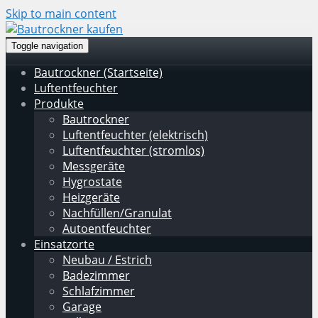
Skip to main content
Toggle navigation
Bautrockner (Startseite)
Luftentfeuchter
Produkte
Bautrockner
Luftentfeuchter (elektrisch)
Luftentfeuchter (stromlos)
Messgeräte
Hygrostate
Heizgeräte
Nachfüllen/Granulat
Autoentfeuchter
Einsatzorte
Neubau / Estrich
Badezimmer
Schlafzimmer
Garage