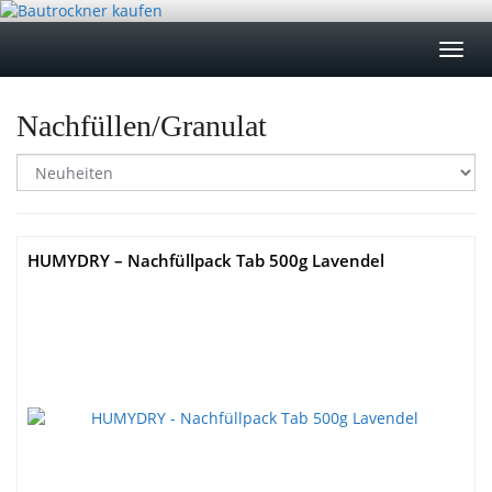
Skip
to
Toggl
main
navig
content
Nachfüllen/Granulat
HUMYDRY – Nachfüllpack Tab 500g Lavendel