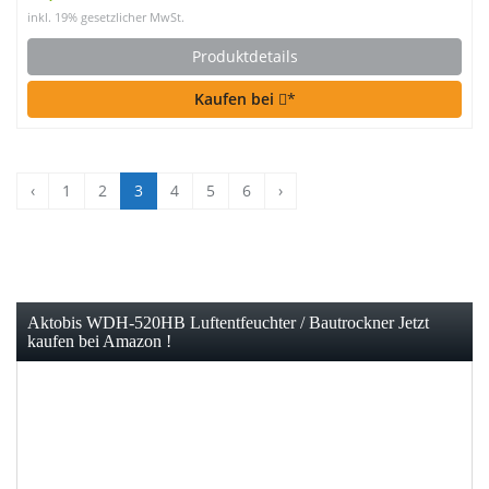
inkl. 19% gesetzlicher MwSt.
Produktdetails
Kaufen bei
*
‹
1
2
3
4
5
6
›
Aktobis WDH-520HB Luftentfeuchter / Bautrockner Jetzt
kaufen bei Amazon !