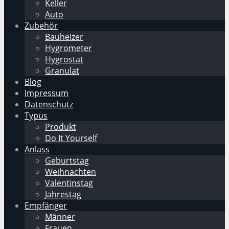
Keller
Auto
Zubehör
Bauheizer
Hygrometer
Hygrostat
Granulat
Blog
Impressum
Datenschutz
Typus
Produkt
Do It Yourself
Anlass
Geburtstag
Weihnachten
Valentinstag
Jahrestag
Empfänger
Männer
Frauen