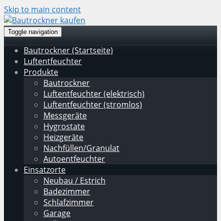
Skip to main content
Toggle navigation
Bautrockner (Startseite)
Luftentfeuchter
Produkte
Bautrockner
Luftentfeuchter (elektrisch)
Luftentfeuchter (stromlos)
Messgeräte
Hygrostate
Heizgeräte
Nachfüllen/Granulat
Autoentfeuchter
Einsatzorte
Neubau / Estrich
Badezimmer
Schlafzimmer
Garage