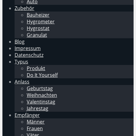
Auto
Zubehör
Bauheizer
Hygrometer
Hygrostat
Granulat
Blog
Impressum
Datenschutz
Typus
Produkt
Do It Yourself
Anlass
Geburtstag
Weihnachten
Valentinstag
Jahrestag
Empfänger
Männer
Frauen
Väter