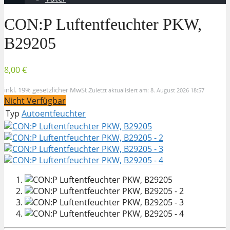
CON:P Luftentfeuchter PKW,
B29205
8,00 €
inkl. 19% gesetzlicher MwSt.
Zuletzt aktualisiert am: 8. August 2026 18:57
Nicht Verfügbar
Typ
Autoentfeuchter