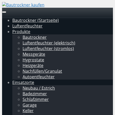
Skip
to
Toggle
main
navigation
Bautrockner (Startseite)
content
Luftentfeuchter
Produkte
Bautrockner
Luftentfeuchter (elektrisch)
Luftentfeuchter (stromlos)
Messgeräte
Hygrostate
Heizgeräte
Nachfüllen/Granulat
Autoentfeuchter
Einsatzorte
Neubau / Estrich
Badezimmer
Schlafzimmer
Garage
Keller