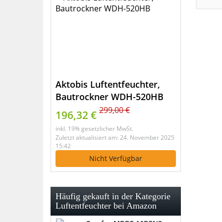
Aktobis Luftentfeuchter,
Bautrockner WDH-520HB
299,00 €
196,32 €
inkl. 19% gesetzlicher MwSt.
Zuletzt aktualisiert am: 24. November 2025
15:42
Nicht Verfügbar
Häufig gekauft in der Kategorie
Luftentfeuchter bei Amazon