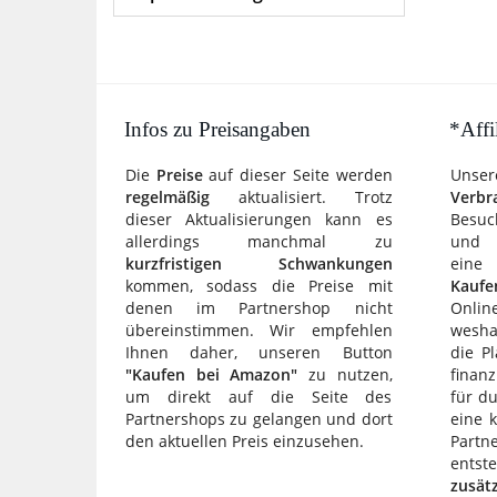
Infos zu Preisangaben
*Affi
Die
Preise
auf dieser Seite werden
Unse
regelmäßig
aktualisiert. Trotz
Verbr
dieser Aktualisierungen kann es
Besuc
allerdings manchmal zu
und P
kurzfristigen Schwankungen
ein
kommen, sodass die Preise mit
Kaufe
denen im Partnershop nicht
Online
übereinstimmen. Wir empfehlen
wesha
Ihnen daher, unseren Button
die P
"Kaufen bei Amazon"
zu nutzen,
finan
um direkt auf die Seite des
für du
Partnershops zu gelangen und dort
eine 
den aktuellen Preis einzusehen.
Partn
ent
zusät