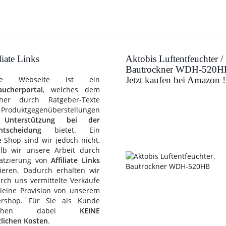
liate Links
Aktobis Luftentfeuchter /
Bautrockner WDH-520H
re Webseite ist ein
Jetzt kaufen bei Amazon !
aucherportal
, welches dem
her durch Ratgeber-Texte
roduktgegenüberstellungen
e
Unterstützung bei der
ntscheidung
bietet. Ein
-Shop sind wir jedoch nicht,
lb wir unsere Arbeit durch
latzierung von
Affiliate Links
zieren. Dadurch erhalten wir
rch uns vermittelte Verkäufe
kleine Provision von unserem
ershop. Für Sie als Kunde
stehen dabei
KEINE
zlichen Kosten
.