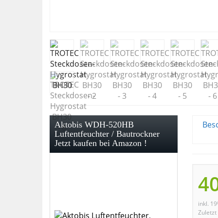
Bes
Aktobis WDH-520HB
Luftentfeuchter / Bautrockner
Jetzt kaufen bei Amazon !
4
inkl. 1
Zuletzt