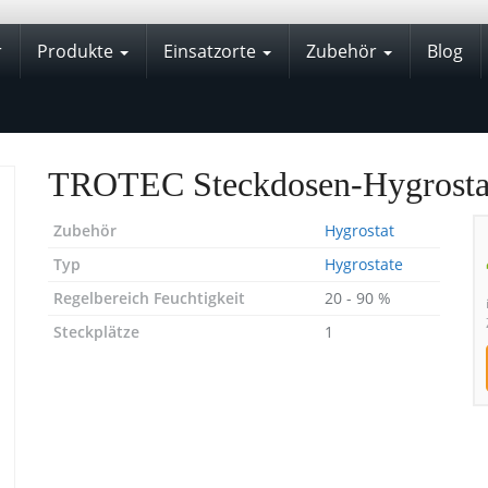
r
Produkte
Einsatzorte
Zubehör
Blog
TROTEC Steckdosen-Hygrost
Zubehör
Hygrostat
Typ
Hygrostate
Regelbereich Feuchtigkeit
20 - 90 %
Steckplätze
1