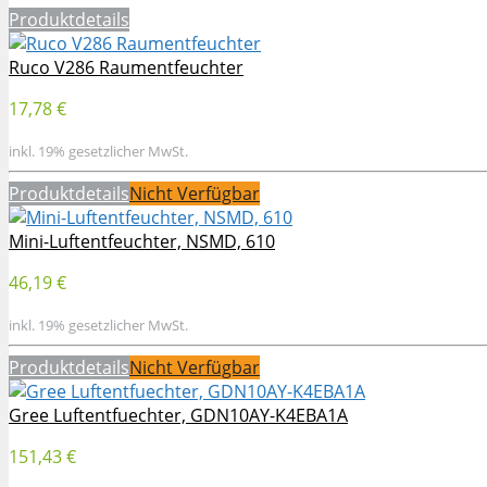
Produktdetails
Ruco V286 Raumentfeuchter
17,78 €
inkl. 19% gesetzlicher MwSt.
Produktdetails
Nicht Verfügbar
Mini-Luftentfeuchter, NSMD, 610
46,19 €
inkl. 19% gesetzlicher MwSt.
Produktdetails
Nicht Verfügbar
Gree Luftentfuechter, GDN10AY-K4EBA1A
151,43 €