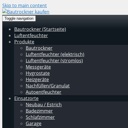
Skip to main content
Toggle navigation
Bautrockner (Startseite)
Luftentfeuchter
Produkte
Bautrockner
Luftentfeuchter (elektrisch)
Luftentfeuchter (stromlos)
Messgeräte
Hygrostate
Heizgeräte
Nachfüllen/Granulat
Autoentfeuchter
Einsatzorte
Neubau / Estrich
Badezimmer
Schlafzimmer
Garage