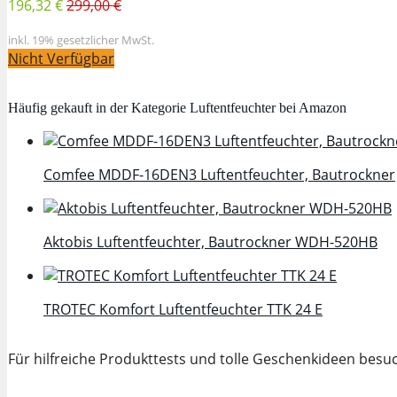
196,32 €
299,00 €
inkl. 19% gesetzlicher MwSt.
Nicht Verfügbar
Häufig gekauft in der Kategorie Luftentfeuchter bei Amazon
Comfee MDDF-16DEN3 Luftentfeuchter, Bautrockner
Aktobis Luftentfeuchter, Bautrockner WDH-520HB
TROTEC Komfort Luftentfeuchter TTK 24 E
Für hilfreiche Produkttests und tolle Geschenkideen bes