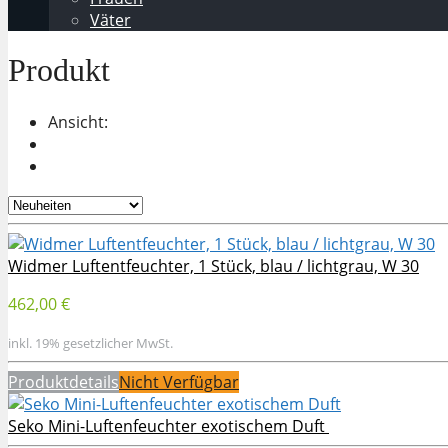
Väter
Produkt
Ansicht:
Widmer Luftentfeuchter, 1 Stück, blau / lichtgrau, W 30
462,00 €
inkl. 19% gesetzlicher MwSt.
Produktdetails
Nicht Verfügbar
Seko Mini-Luftenfeuchter exotischem Duft