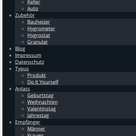
Keller
Auto
Zubehör
Bauheizer
Hygrometer
Hygrostat
Granulat
Blog
Impressum
Datenschutz
Typus
Produkt
Do It Yourself
Anlass
Geburtstag
Weihnachten
Valentinstag
Jahrestag
Empfänger
Männer
Frauen